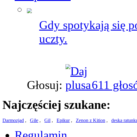
Gdy spotykają się p
uczty.
Głosuj:
611 głos
Najczęściej szukane:
Darmozjad
,
Gile
,
Gil
,
Epikur
,
Zenon z Kition
,
deska ratunk
Regulamin