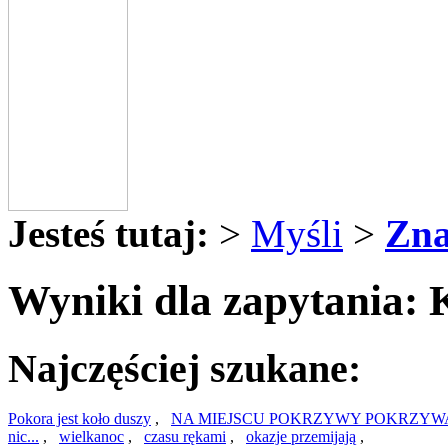
Jesteś tutaj:
>
Myśli
>
Zna
Wyniki dla zapytania: 
Najczęściej szukane:
Pokora jest koło duszy
,
NA MIEJSCU POKRZYWY POKRZYW
nic...
,
wielkanoc
,
czasu rękami
,
okazje przemijają
,