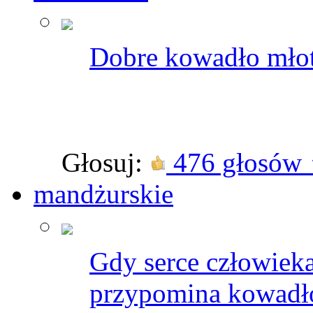
Dobre kowadło młotk
Głosuj:
476 głosów
mandżurskie
Gdy serce człowieka
przypomina kowadł