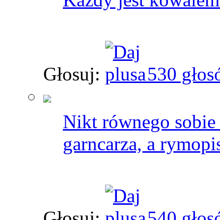
Głosuj:
530 głos
Nikt równego sobie 
garncarza, a rymopis
Głosuj:
540 głos