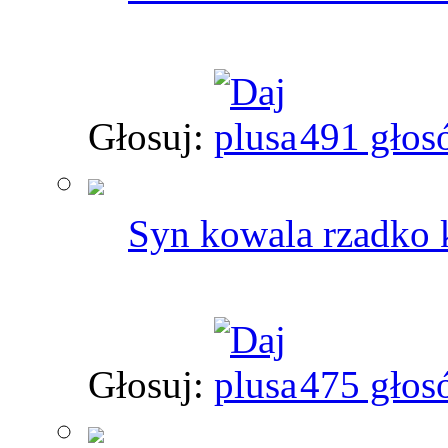
Głosuj:
491 głos
Syn kowala rzadko
Głosuj:
475 głos