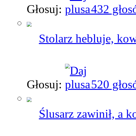
Głosuj:
432 głos
Stolarz hebluje, kow
Głosuj:
520 głos
Ślusarz zawinił, a 