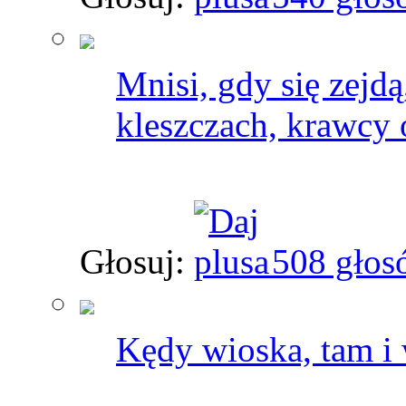
Mnisi, gdy się zejd
kleszczach, krawcy 
Głosuj:
508 głos
Kędy wioska, tam i 