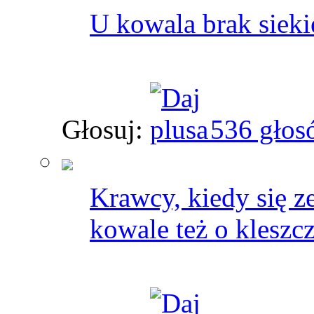
U kowala brak sieki
Głosuj:
536 głos
Krawcy, kiedy się z
kowale też o kleszc