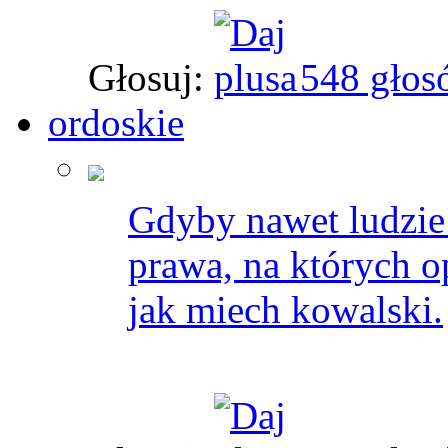
Głosuj:
548 głos
ordoskie
Gdyby nawet ludzie b
prawa, na których op
jak miech kowalski.