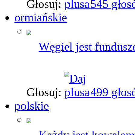
Głosuj:
545 głos
ormiańskie
Węgiel jest fundus
Głosuj:
499 głos
polskie
Każdy jest kowalem