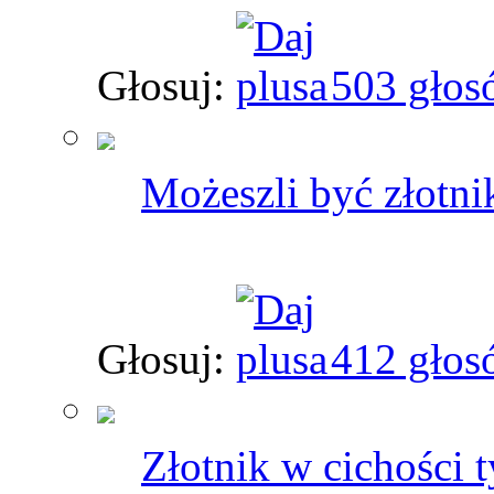
Głosuj:
503 głos
Możeszli być złotni
Głosuj:
412 głos
Złotnik w cichości t