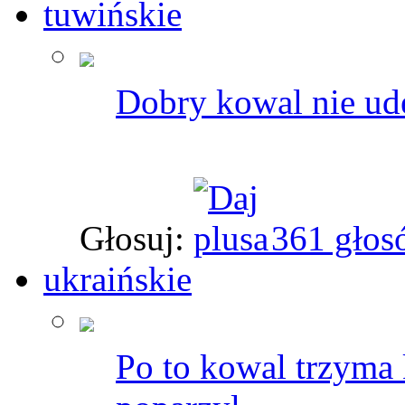
tuwińskie
Dobry kowal nie ude
Głosuj:
361 głos
ukraińskie
Po to kowal trzyma 