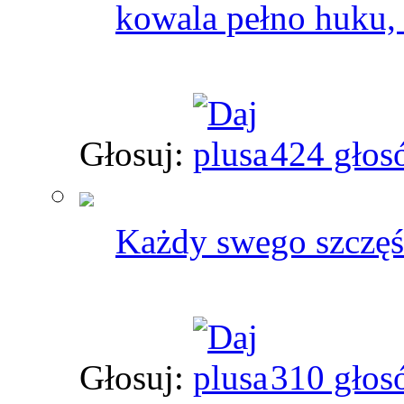
kowala pełno huku, 
Głosuj:
424 głos
Każdy swego szczęś
Głosuj:
310 głos