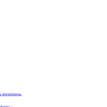
za dżentelmena.
głosów ↓