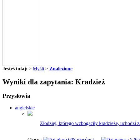
Jesteś tutaj:
>
Myśli
>
Znalezione
Wyniki dla zapytania: Kradzież
Przysłowia
angielskie
Złodziej, którego wzbogaciły kradzieże, uchodzi 
Głosuj:
608 głosów ↑
526 