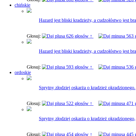
chińskie
Hazard jest bliski kradzieży, a cudzołóstwo jest b
Głosuj:
626 głosów ↑
563 
Hazard jest bliski kradzieży, a cudzołóstwo jest b
Głosuj:
593 głosów ↑
536 
ordoskie
Sprytny złodziej oskarża o kradzież okradzionego.
Głosuj:
522 głosów ↑
471 
Sprytny złodziej oskarża o kradzież okradzionego,
Głosuj:
454 głosów ↑
445 