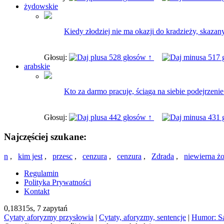
żydowskie
Kiedy złodziej nie ma okazji do kradzieży, skazany
Głosuj:
528 głosów ↑
517 
arabskie
Kto za darmo pracuje, ściąga na siebie podejrzenie
Głosuj:
442 głosów ↑
431 
Najczęściej szukane:
n
,
kim jest
,
przesc
,
cenzura
,
cenzura
,
Zdrada
,
niewierna ż
Regulamin
Polityka Prywatności
Kontakt
0,18315s,
7 zapytań
Cytaty aforyzmy przysłowia
|
Cytaty, aforyzmy, sentencje
|
Humor: S