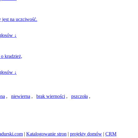
 jest na uczciwość.
głosów ↓
 o kradzież,
głosów ↓
ona
,
niewierna
,
brak wierności
,
pszczoła
,
adurski.com
|
Katalogowanie stron
|
projekty domów
|
CRM