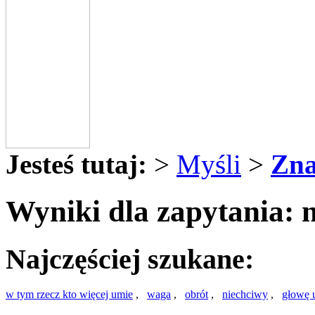
Jesteś tutaj:
>
Myśli
>
Zna
Wyniki dla zapytania: n
Najczęściej szukane:
w tym rzecz kto więcej umie
,
waga
,
obrót
,
niechciwy
,
głowę 