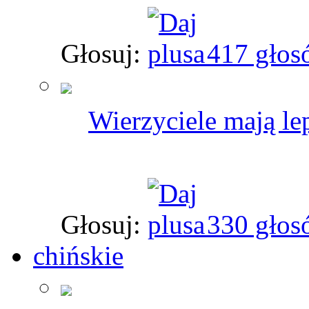
Głosuj:
417 głos
Wierzyciele mają le
Głosuj:
330 głos
chińskie