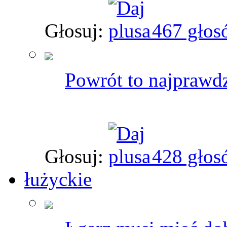
Głosuj:
467 głos
Powrót to najprawd
Głosuj:
428 głos
łużyckie