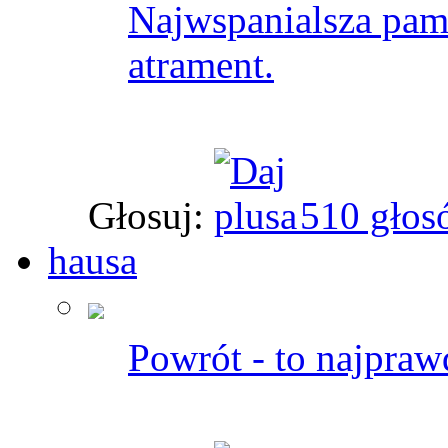
Najwspanialsza pamię
atrament.
Głosuj:
510 głos
hausa
Powrót - to najpra