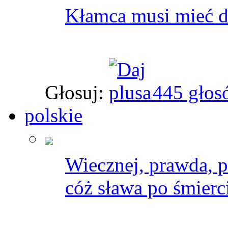
Kłamca musi mieć d
Głosuj:
445 głos
polskie
Wiecznej, prawda, pa
cóż sława po śmierci