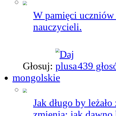
W pamięci uczniów n
nauczycieli.
Głosuj:
439 głos
mongolskie
Jak długo by leżało 
zmienia; jak dawno 