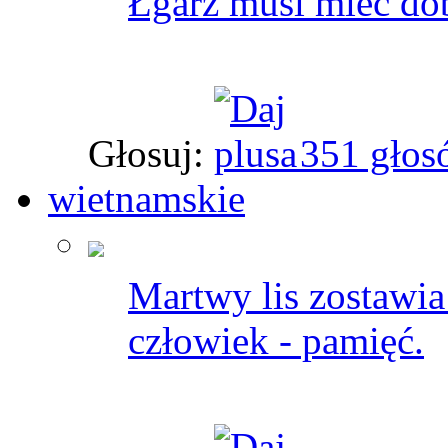
Łgarz musi mieć do
Głosuj:
351 głos
wietnamskie
Martwy lis zostawia
człowiek - pamięć.