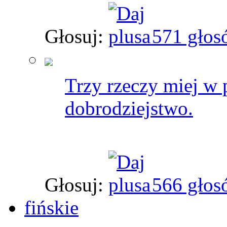
Głosuj:
571 głos
Trzy rzeczy miej w 
dobrodziejstwo.
Głosuj:
566 głos
fińskie