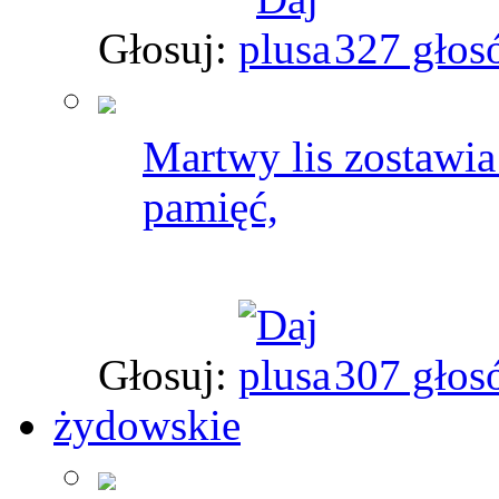
Głosuj:
327 głos
Martwy lis zostawia
pamięć,
Głosuj:
307 głos
żydowskie