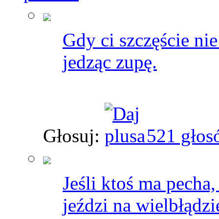
Gdy ci szczęście nie
jedząc zupę.
Głosuj:
521 głos
Jeśli ktoś ma pecha,
jeździ na wielbłądzi