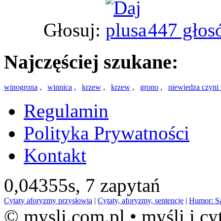
Głosuj:
447 głos
Najczęściej szukane:
winogrona
,
winnica
,
krzew
,
krzew
,
grono
,
niewiedza czyni
Regulamin
Polityka Prywatności
Kontakt
0,04355s,
7 zapytań
Cytaty aforyzmy przysłowia
|
Cytaty, aforyzmy, sentencje
|
Humor: S
© mysli.com.pl • myśli i cy