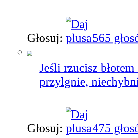
Głosuj:
565 głos
Jeśli rzucisz błotem
przylgnie, niechybn
Głosuj:
475 głos