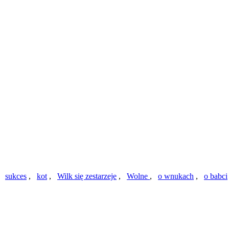
,
sukces
,
kot
,
Wilk się zestarzeje
,
Wolne
,
o wnukach
,
o babci