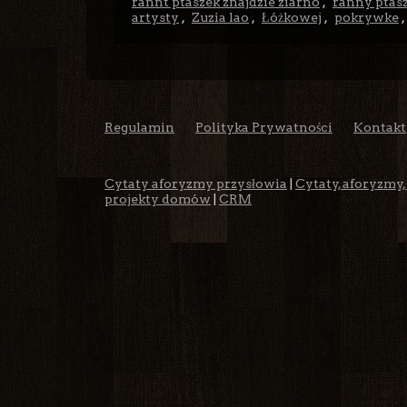
rannt ptaszek znajdzie ziarno
,
ranny ptasz
artysty
,
Zuzia lao
,
Łóżkowej
,
pokrywke
Regulamin
Polityka Prywatności
Kontakt
Cytaty aforyzmy przysłowia
|
Cytaty, aforyzmy,
projekty domów
|
CRM