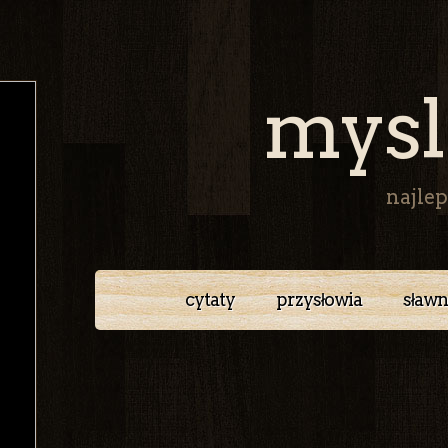
mysl
najlep
cytaty
przysłowia
sławn