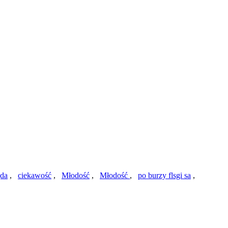
da
,
ciekawość
,
Młodość
,
Młodość
,
po burzy flsgi sa
,