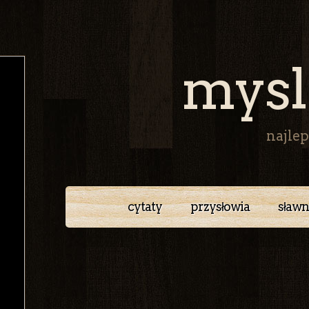
mysl
najlep
cytaty
przysłowia
sławn