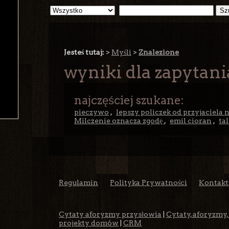
Jesteś tutaj:
>
Myśli
>
Znalezione
wyniki dla zapytania
najczęściej szukane:
pieczywo
,
lepszy policzek od przyjaciela 
Milczenie oznacza zgodę
,
emil cioran
,
ta
Regulamin
Polityka Prywatności
Kontakt
Cytaty aforyzmy przysłowia
|
Cytaty, aforyzmy,
projekty domów
|
CRM