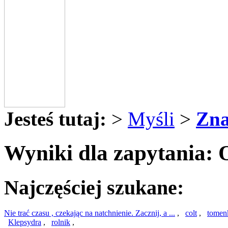
Jesteś tutaj:
>
Myśli
>
Zna
Wyniki dla zapytani
Najczęściej szukane:
Nie trać czasu , czekając na natchnienie. Zacznij, a ...
,
colt
,
tomen
Klepsydra
,
rolnik
,