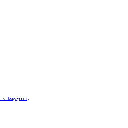
o za księżycem
,