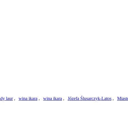
dy laur
,
wina ikara
,
wina ikara
,
Józefa Ślusarczyk-Latos
,
Miast