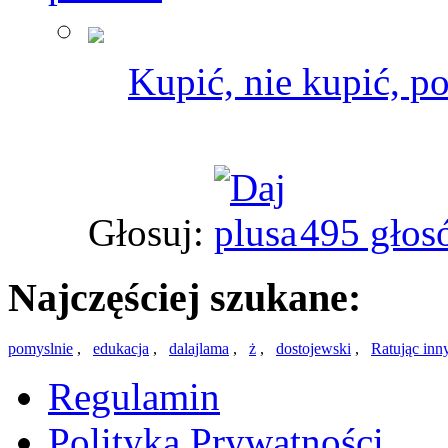
Kupić, nie kupić, p
Głosuj:
495 głos
Najczęściej szukane:
pomyslnie
,
edukacja
,
dalajlama
,
ż
,
dostojewski
,
Ratując inny
Regulamin
Polityka Prywatności