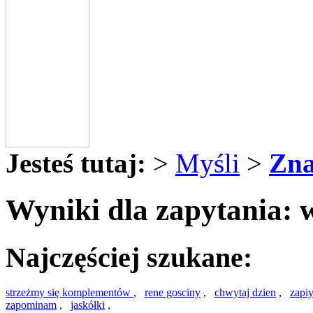
Jesteś tutaj:
>
Myśli
>
Zna
Wyniki dla zapytania: w
Najczęściej szukane:
strzeżmy się komplementów
,
rene gosciny
,
chwytaj dzien
,
zapi
zapominam
,
jaskółki
,