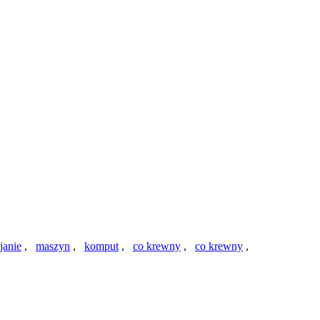
janie
,
maszyn
,
komput
,
co krewny
,
co krewny
,