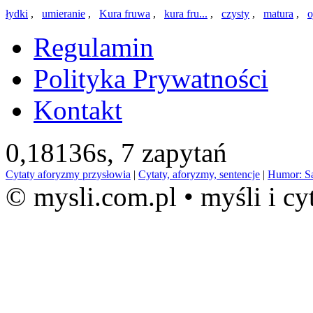
łydki
,
umieranie
,
Kura fruwa
,
kura fru...
,
czysty
,
matura
,
o
Regulamin
Polityka Prywatności
Kontakt
0,18136s,
7 zapytań
Cytaty aforyzmy przysłowia
|
Cytaty, aforyzmy, sentencje
|
Humor: S
© mysli.com.pl • myśli i cy