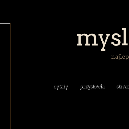
mysl
najlep
cytaty
przysłowia
sławn