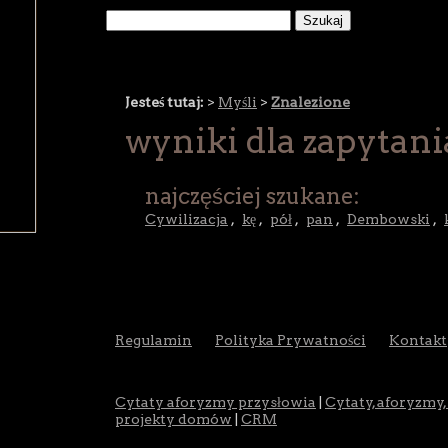
Jesteś tutaj:
>
Myśli
>
Znalezione
wyniki dla zapytani
najczęściej szukane:
Cywilizacja
,
kę
,
pół
,
pan
,
Dembowski
,
Regulamin
Polityka Prywatności
Kontakt
Cytaty aforyzmy przysłowia
|
Cytaty, aforyzmy,
projekty domów
|
CRM