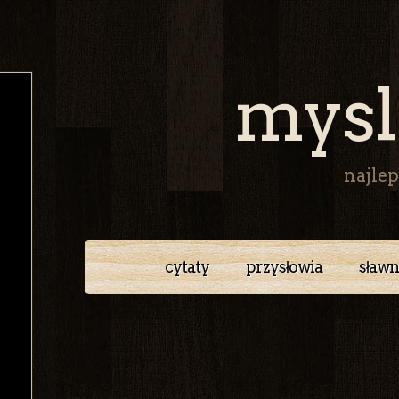
mysl
najlep
cytaty
przysłowia
sławn