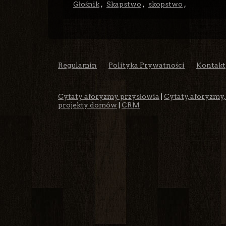
Głośnik
,
Skapstwo
,
skopstwo
,
Regulamin
Polityka Prywatności
Kontakt
Cytaty aforyzmy przysłowia
|
Cytaty, aforyzmy,
projekty domów
|
CRM