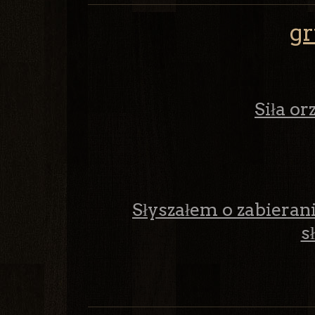
gr
Siła or
Słyszałem o zabieraniu
s