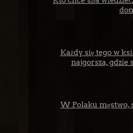
Kto chce siła wiedzieć
dom
Każdy się tego w ks
najgorsza, gdzie 
W Polaku męstwo, sił