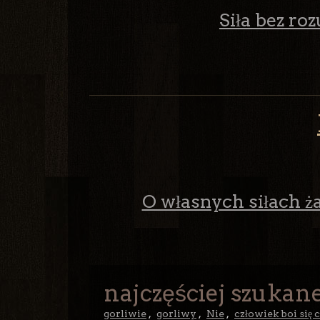
Siła bez ro
O własnych siłach ża
najczęściej szukane
gorliwie
,
gorliwy
,
Nie
,
człowiek boi się 