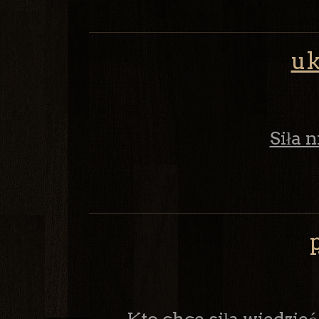
uk
Siła 