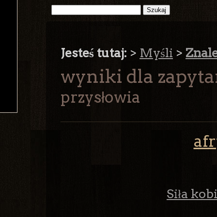
Jesteś tutaj:
>
Myśli
>
Znal
wyniki dla zapytan
przysłowia
af
Siła kobi