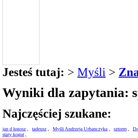
Jesteś tutaj:
>
Myśli
>
Zna
Wyniki dla zapytania: 
Najczęściej szukane:
jan d ługosz
,
tadeusz
,
Myśli Andrzeja Urbanczyka
,
sztorm
,
Do
stary kogut
,