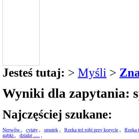
Jesteś tutaj:
>
Myśli
>
Zna
Wyniki dla zapytania: 
Najczęściej szukane:
Nerwów
,
cytaty
,
smutek
,
Rzeka też robi przy korycie
,
Rzeka t
gąbki
,
dzialaj .....
,