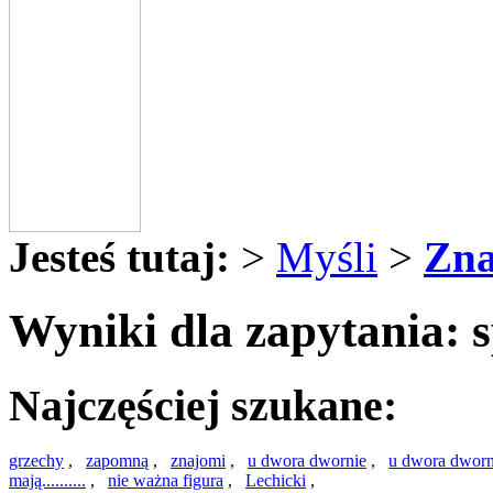
Jesteś tutaj:
>
Myśli
>
Zna
Wyniki dla zapytania: s
Najczęściej szukane:
grzechy
,
zapomną
,
znajomi
,
u dwora dwornie
,
u dwora dworn
mają..........
,
nie ważna figura
,
Lechicki
,