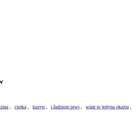
w
dzina
,
ciotka
,
kuzyn
,
i ludziom prwi
,
wiatr to jedyna okazja
,