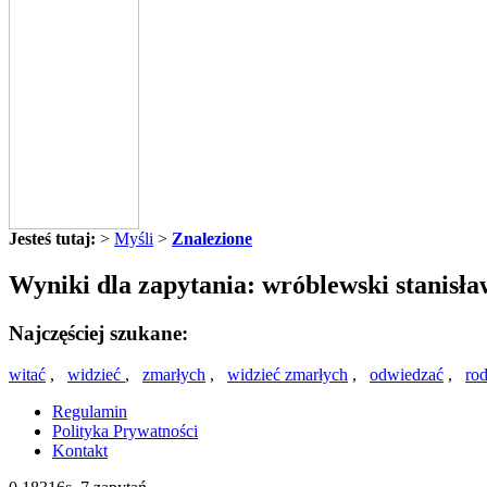
Jesteś tutaj:
>
Myśli
>
Znalezione
Wyniki dla zapytania: wróblewski stanisła
Najczęściej szukane:
witać
,
widzieć
,
zmarłych
,
widzieć zmarłych
,
odwiedzać
,
ro
Regulamin
Polityka Prywatności
Kontakt