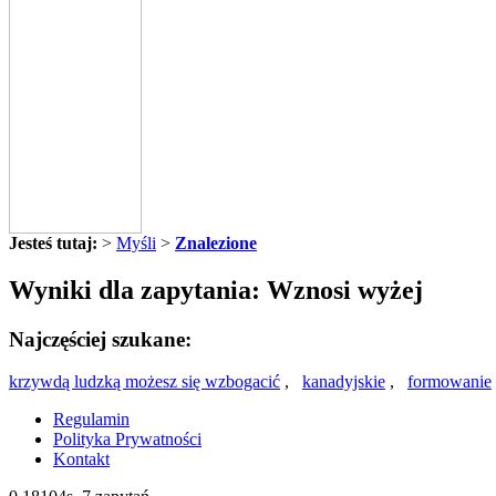
Jesteś tutaj:
>
Myśli
>
Znalezione
Wyniki dla zapytania: Wznosi wyżej
Najczęściej szukane:
krzywdą ludzką możesz się wzbogacić
,
kanadyjskie
,
formowanie
Regulamin
Polityka Prywatności
Kontakt