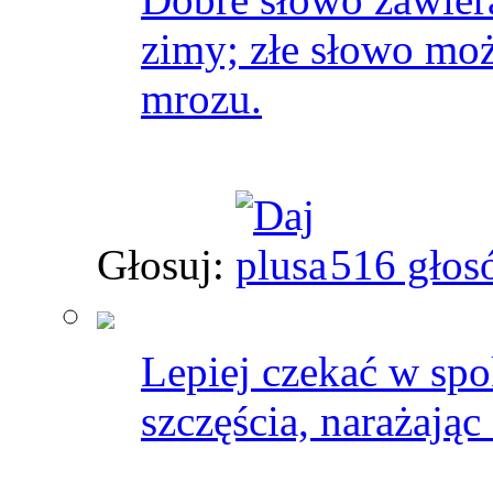
zimy; złe słowo moż
mrozu.
Głosuj:
516 głos
Lepiej czekać w spo
szczęścia, narażając