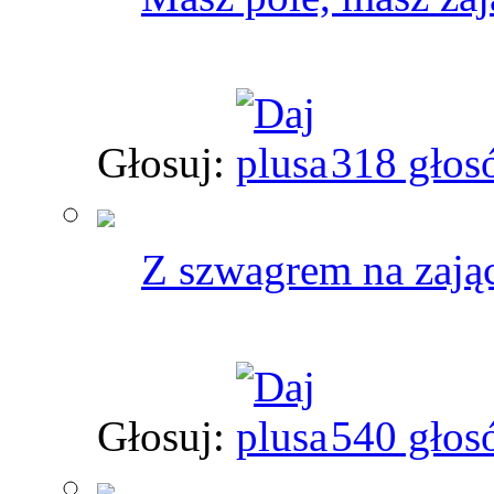
Głosuj:
318 głos
Z szwagrem na zając
Głosuj:
540 głos