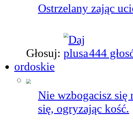
Ostrzelany zając uc
Głosuj:
444 głos
ordoskie
Nie wzbogacisz się 
się, ogryzając kość.