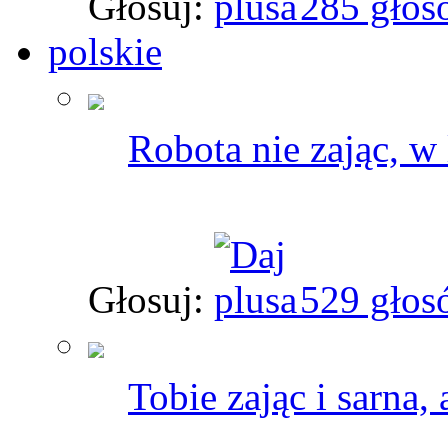
Głosuj:
285 głos
polskie
Robota nie zając, w 
Głosuj:
529 głos
Tobie zając i sarna,