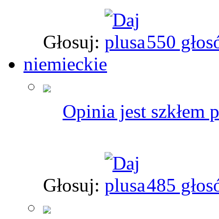
Głosuj:
550 głos
niemieckie
Opinia jest szkłem 
Głosuj:
485 głos