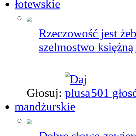
łotewskie
Rzeczowość jest żebr
szelmostwo księżną
Głosuj:
501 głos
mandżurskie
Dobre słowo zawiera