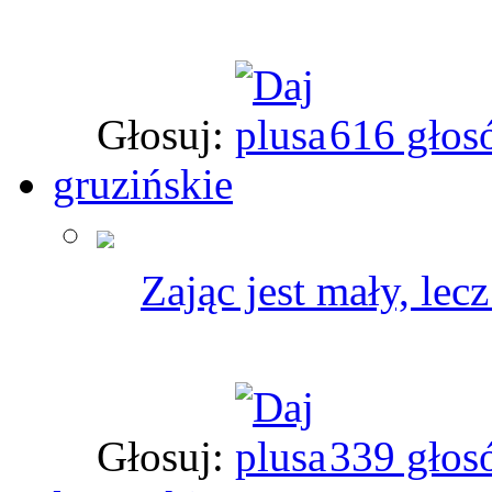
Głosuj:
616 głos
gruzińskie
Zając jest mały, lec
Głosuj:
339 głos