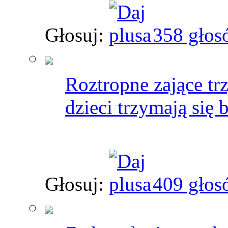
Głosuj:
358 głos
Roztropne zające tr
dzieci trzymają się
Głosuj:
409 głos