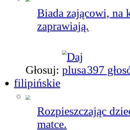
Biada zającowi, na 
zaprawiają.
Głosuj:
397 głos
filipińskie
Rozpieszczając dzie
matce.