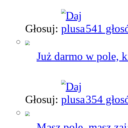
Głosuj:
541 głos
Już darmo w pole, ki
Głosuj:
354 głos
Masz pole, masz zaj