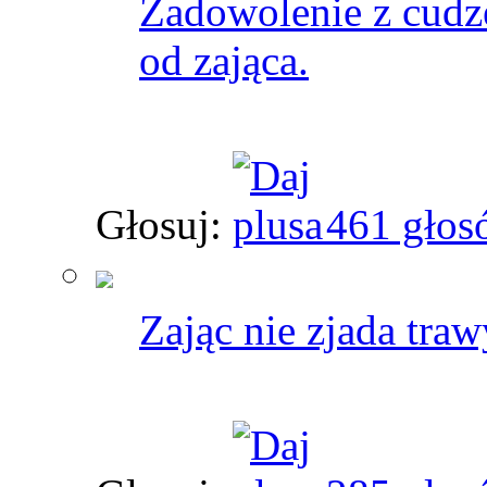
Zadowolenie z cudze
od zająca.
Głosuj:
461 głos
Zając nie zjada tra