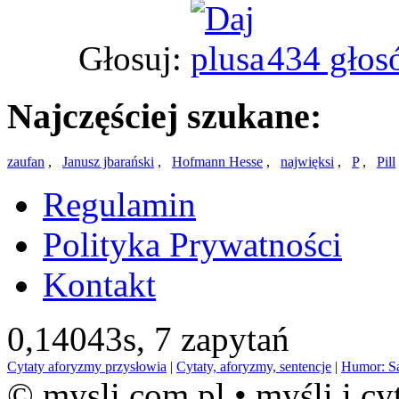
Głosuj:
434 głos
Najczęściej szukane:
zaufan
,
Janusz jbarański
,
Hofmann Hesse
,
najwięksi
,
P
,
Pill
Regulamin
Polityka Prywatności
Kontakt
0,14043s,
7 zapytań
Cytaty aforyzmy przysłowia
|
Cytaty, aforyzmy, sentencje
|
Humor: S
© mysli.com.pl • myśli i cy