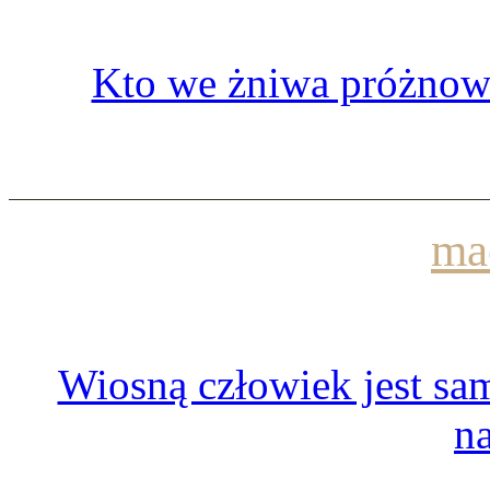
Kto we żniwa próżnowa
ma
Wiosną człowiek jest sam
n