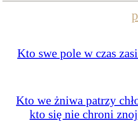
p
Kto swe pole w czas zas
Kto we żniwa patrzy chło
kto się nie chroni zn