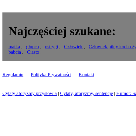
Najczęściej szukane:
matka
,
głupca
,
ostrygi
,
Człowiek
,
Człowiek pilny kocha ży
babcia
,
Ciasto
,
Regulamin
Polityka Prywatności
Kontakt
Cytaty aforyzmy przysłowia
|
Cytaty, aforyzmy, sentencje
|
Humor: S