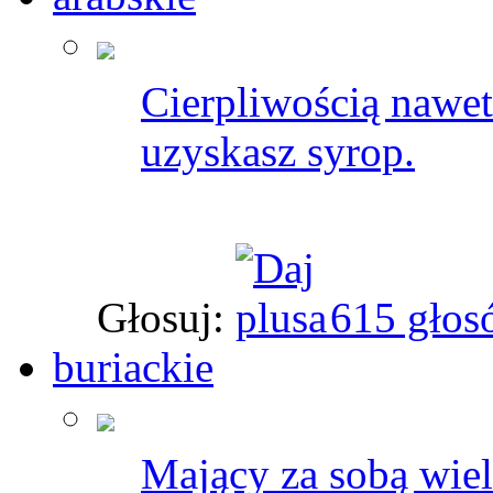
Cierpliwością nawet
uzyskasz syrop.
Głosuj:
615 głos
buriackie
Mający za sobą wiel