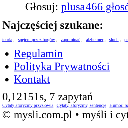
Głosuj:
466 głos
Najczęściej szukane:
teoria
,
spęteni przez bogów
,
zapominać
,
alzheimer
,
słuch
,
p
Regulamin
Polityka Prywatności
Kontakt
0,12151s,
7 zapytań
Cytaty aforyzmy przysłowia
|
Cytaty, aforyzmy, sentencje
|
Humor: S
© mysli.com.pl • myśli i cy