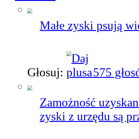
Małe zyski psują wie
Głosuj:
575 głos
Zamożność uzyskana 
zyski z urzędu są 