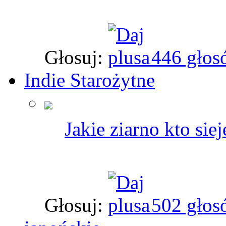
Głosuj:
446 głos
Indie Starożytne
Jakie ziarno kto sie
Głosuj:
502 głos