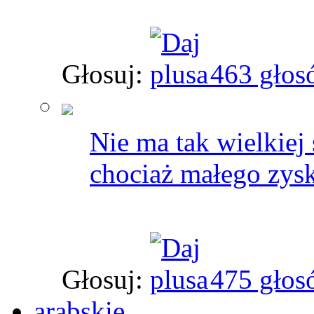
Głosuj:
463 głos
Nie ma tak wielkiej 
chociaż małego zys
Głosuj:
475 głos
arabskie