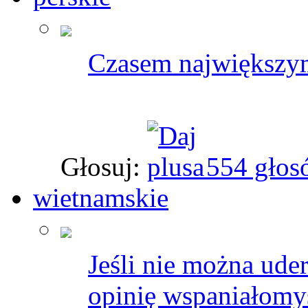
Czasem największym 
Głosuj:
554 głos
wietnamskie
Jeśli nie można uder
opinię wspaniałomy