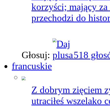
korzyści; mający za 
przechodzi do histor
Głosuj:
518 głos
francuskie
Z dobrym zięciem zy
utraciłeś wszelako c