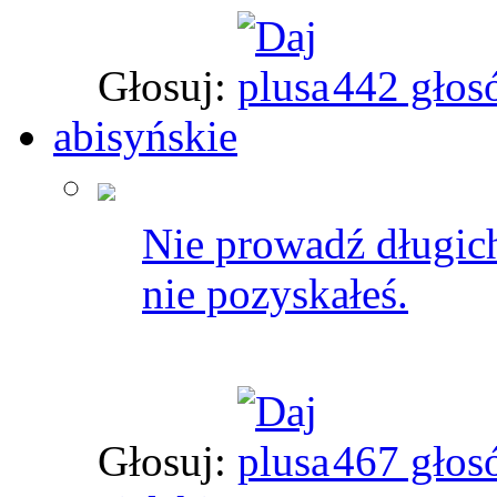
Głosuj:
442 głos
abisyńskie
Nie prowadź długic
nie pozyskałeś.
Głosuj:
467 głos