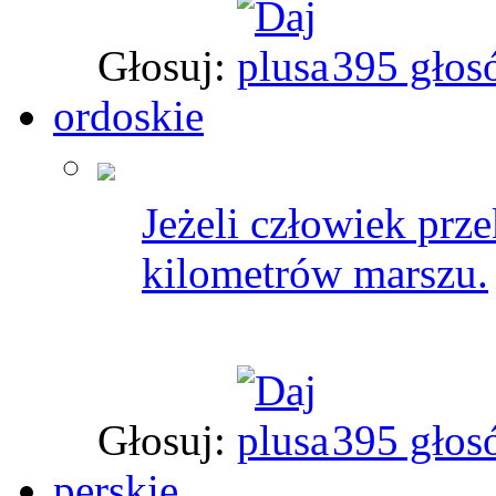
Głosuj:
395 głos
ordoskie
Jeżeli człowiek prze
kilometrów marszu.
Głosuj:
395 głos
perskie