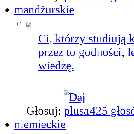
mandżurskie
Ci, którzy studiują 
przez to godności, l
wiedzę.
Głosuj:
425 głos
niemieckie