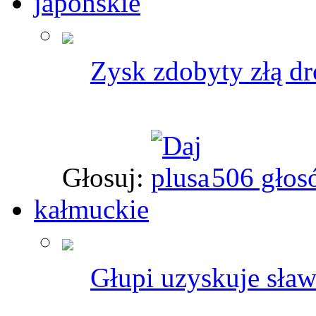
japońskie
Zysk zdobyty złą dro
Głosuj:
506 głos
kałmuckie
Głupi uzyskuje sław