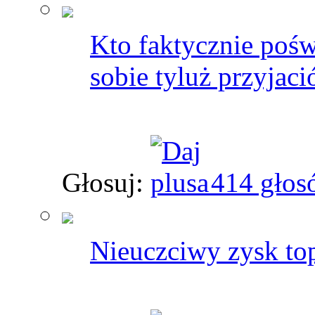
Kto faktycznie pośw
sobie tyluż przyjaci
Głosuj:
414 głos
Nieuczciwy zysk top