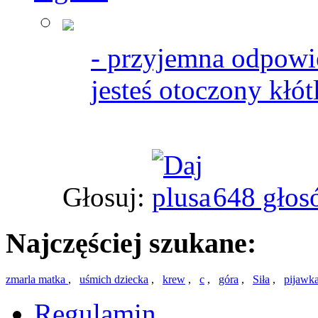
- przyjemna odpowie
jesteś otoczony kłó
Głosuj:
648 głos
Najczęściej szukane:
zmarla matka
,
uśmich dziecka
,
krew
,
c
,
góra
,
Siła
,
pijawk
Regulamin