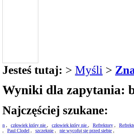
Jesteś tutaj:
>
Myśli
>
Zna
Wyniki dla zapytania: 
Najczęściej szukane:
n
,
człowiek który nie
,
człowiek który nie
,
Refrektory
,
Refrekt
,
Paul Clodel
,
szczeknie
,
nie wycofuj się przed siebie
,