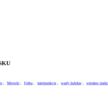
ASKU
ro
,
Mrowki
,
Fajka
,
interpunkcja
,
wady ludzkie
,
wiesław malic