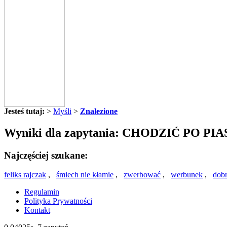
Jesteś tutaj:
>
Myśli
>
Znalezione
Wyniki dla zapytania: CHODZIĆ PO PI
Najczęściej szukane:
feliks rajczak
,
śmiech nie kłamie
,
zwerbować
,
werbunek
,
dob
Regulamin
Polityka Prywatności
Kontakt