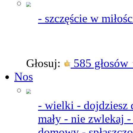
- szczęście w miłośc
Głosuj:
585 głosów
Nos
- wielki - dojdziesz
mały - nie zwlekaj -
domowy - spłaszczon