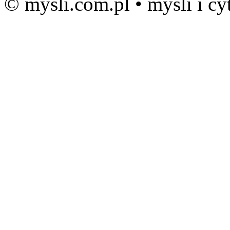
© mysli.com.pl • myśli i cy