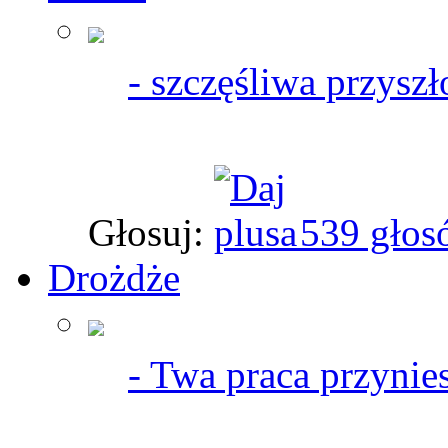
- szczęśliwa przyszł
Głosuj:
539 głos
Drożdże
- Twa praca przynies