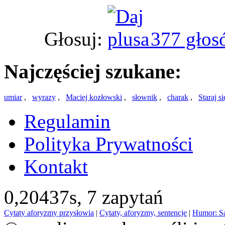
Głosuj:
377 głos
Najczęściej szukane:
umiar
,
wyrazy
,
Maciej kozłowski
,
słownik
,
charak
,
Staraj s
Regulamin
Polityka Prywatności
Kontakt
0,20437s,
7 zapytań
Cytaty aforyzmy przysłowia
|
Cytaty, aforyzmy, sentencje
|
Humor: S