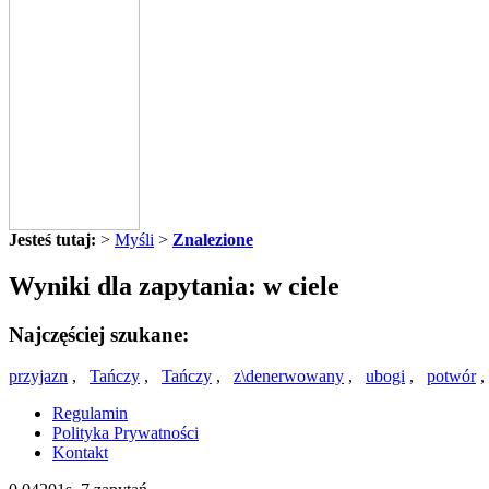
Jesteś tutaj:
>
Myśli
>
Znalezione
Wyniki dla zapytania: w ciele
Najczęściej szukane:
przyjazn
,
Tańczy
,
Tańczy
,
z\denerwowany
,
ubogi
,
potwór
Regulamin
Polityka Prywatności
Kontakt