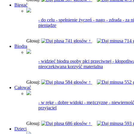
Biegać
- do celu - spełnienie życzeń - nago - zdrada - za 
pieniądze
Głosuj:
741 głosów ↑
714 
Biodra
- widzieć biodra osoby płci przeciwnej - kłopotliwa
nieoczekiwana korzyść materialna
Głosuj:
584 głosów ↑
552 
Całować
- w rękę - dobre widoki - mężczyznę - niewierność
przyjaciel
Głosuj:
686 głosów ↑
593 
Dzieci