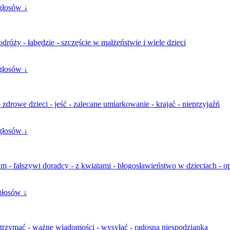
głosów ↓
odróży - łabędzie - szczęście w małżeństwie i wiele dzieci
głosów ↓
- zdrowe dzieci - jeść - zalecane umiarkowanie - krajać - nieprzyjaźń
głosów ↓
m - fałszywi doradcy - z kwiatami - błogosławieństwo w dzieciach - o
głosów ↓
- otrzymać - ważne wiadomości - wysyłać - radosna niespodzianka