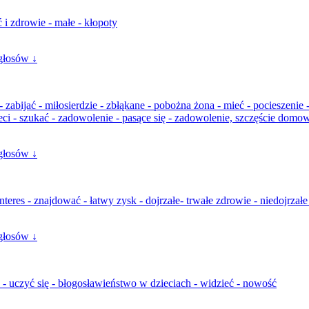
ć i zdrowie - małe - kłopoty
głosów ↓
abijać - miłosierdzie - zbłąkane - pobożna żona - mieć - pocieszenie - 
eci - szukać - zadowolenie - pasące się - zadowolenie, szczęście domow
głosów ↓
interes - znajdować - łatwy zysk - dojrzałe- trwałe zdrowie - niedojrzał
głosów ↓
e - uczyć się - błogosławieństwo w dzieciach - widzieć - nowość