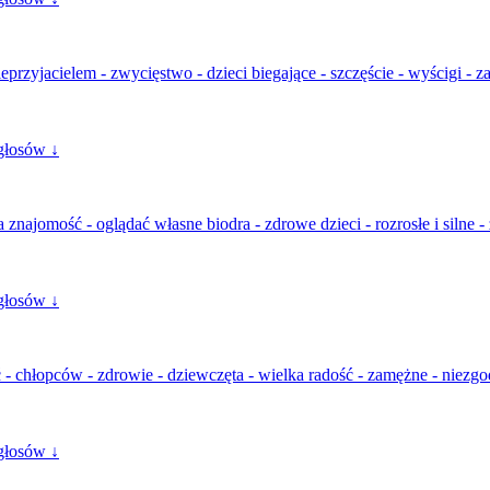
nieprzyjacielem - zwycięstwo - dzieci biegające - szczęście - wyścigi -
głosów ↓
 znajomość - oglądać własne biodra - zdrowe dzieci - rozrosłe i silne - 
głosów ↓
 - chłopców - zdrowie - dziewczęta - wielka radość - zamężne - niezgo
głosów ↓