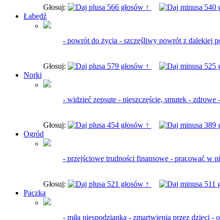
Głosuj:
566 głosów ↑
540 
Łabędź
- powrót do życia - szczęśliwy powrót z dalekiej p
Głosuj:
579 głosów ↑
525 
Norki
- widzieć zepsute - nieszczęście, smutek - zdrowe 
Głosuj:
454 głosów ↑
389 
Ogród
- przejściowe trudności finansowe - pracować w ni
Głosuj:
521 głosów ↑
511 
Paczka
- miła niespodzianka - zmartwienia przez dzieci 