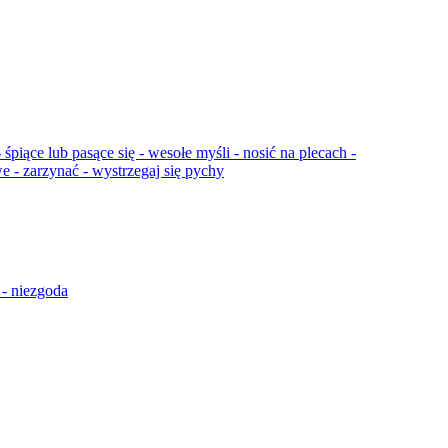
śpiące lub pasące się - wesołe myśli - nosić na plecach -
e - zarzynać - wystrzegaj się pychy
e - niezgoda