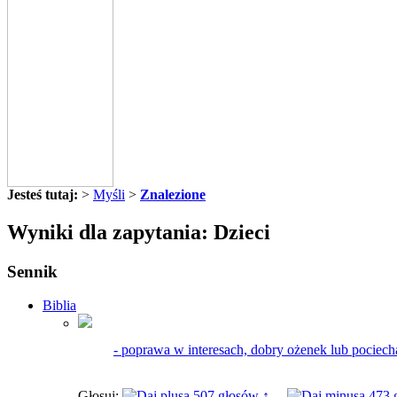
Jesteś tutaj:
>
Myśli
>
Znalezione
Wyniki dla zapytania: Dzieci
Sennik
Biblia
- poprawa w interesach, dobry ożenek lub pociecha 
Głosuj:
507 głosów ↑
473 