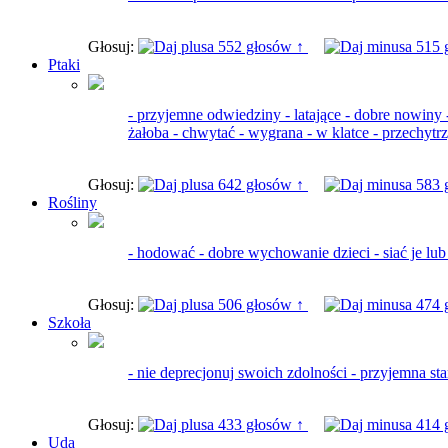
Głosuj:
552 głosów ↑
515 
Ptaki
- przyjemne odwiedziny - latające - dobre nowiny -
żałoba - chwytać - wygrana - w klatce - przechyt
Głosuj:
642 głosów ↑
583 
Rośliny
- hodować - dobre wychowanie dzieci - siać je lub
Głosuj:
506 głosów ↑
474 
Szkoła
- nie deprecjonuj swoich zdolności - przyjemna star
Głosuj:
433 głosów ↑
414 
Uda