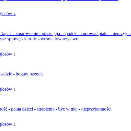
głosów ↓
 łapać - zmartwienie - ptasie jaja - spadek - kupować ptaki - nieprzyje
rzysz sprawę - karmić - wesołe towarzystwo
głosów ↓
 sadzić - bogaty ożenek
głosów ↓
ość - pełna dzieci - strapienia - być w niej - nieprzyjemności
głosów ↓