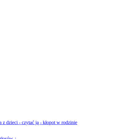
z dzieci - czytać ją - kłopot w rodzinie
głosów ↓