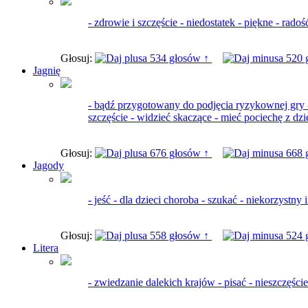
- zdrowie i szczęście - niedostatek - piękne - radoś
Głosuj:
534 głosów ↑
520 
Jagnię
- bądź przygotowany do podjęcia ryzykownej gry - z
szczęście - widzieć skaczące - mieć pociechę z dzi
Głosuj:
676 głosów ↑
668 
Jagody
- jeść - dla dzieci choroba - szukać - niekorzystny 
Głosuj:
558 głosów ↑
524 
Litera
- zwiedzanie dalekich krajów - pisać - nieszczęści