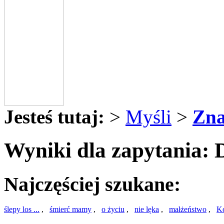
Jesteś tutaj:
>
Myśli
>
Zna
Wyniki dla zapytania: 
Najczęściej szukane:
ślepy los ...
,
śmierć mamy
,
o życiu
,
nie lęka
,
małżeństwo
,
K