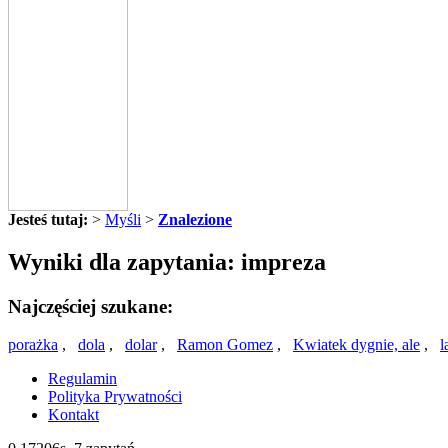
Jesteś tutaj:
>
Myśli
>
Znalezione
Wyniki dla zapytania: impreza
Najczęściej szukane:
porażka
,
dola
,
dolar
,
Ramon Gomez
,
Kwiatek dygnie, ale
,
l
Regulamin
Polityka Prywatności
Kontakt