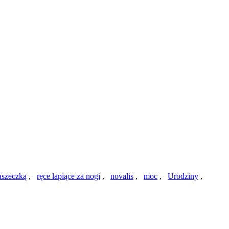
aszeczką
,
ręce łapiące za nogi
,
novalis
,
moc
,
Urodziny
,