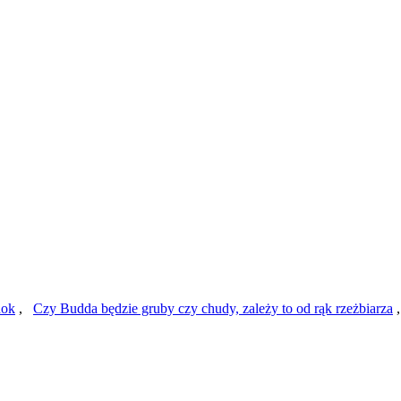
dok
,
Czy Budda będzie gruby czy chudy, zależy to od rąk rzeżbiarza