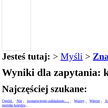
Jesteś tutaj:
>
Myśli
>
Zna
Wyniki dla zapytania: k
Najczęściej szukane:
Ogród
,
Nie
,
postanwienie-zakładanie.....
,
Ważny
,
Wierze
,
A
niemiła księdzu
,