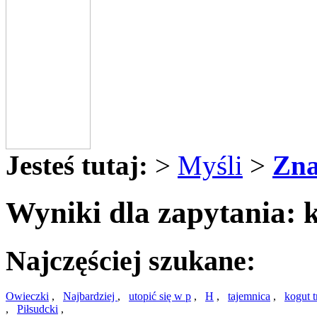
Jesteś tutaj:
>
Myśli
>
Zna
Wyniki dla zapytania: 
Najczęściej szukane:
Owieczki
,
Najbardziej
,
utopić się w p
,
H
,
tajemnica
,
kogut t
,
Piłsudcki
,