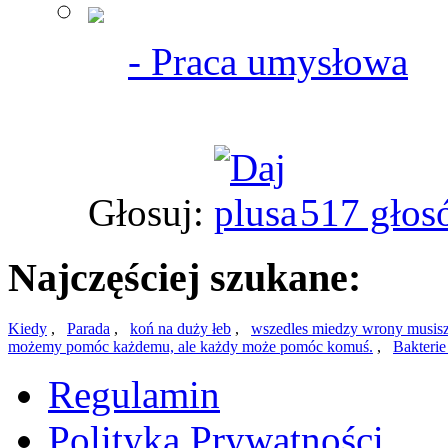
- Praca umysłowa
Głosuj:
517 głos
Najczęściej szukane:
Kiedy
,
Parada
,
koń na duży łeb
,
wszedles miedzy wrony musisz 
możemy pomóc każdemu, ale każdy może pomóc komuś.
,
Bakterie
Regulamin
Polityka Prywatności