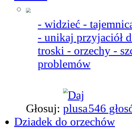
- widzieć - tajemnic
- unikaj przyjaciół
troski - orzechy - s
problemów
Głosuj:
546 głos
Dziadek do orzechów