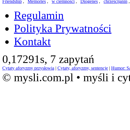
Friendship
,
Memories
,
w ciemności
,
Diogenes
,
chrześcijanin
Regulamin
Polityka Prywatności
Kontakt
0,17291s,
7 zapytań
Cytaty aforyzmy przysłowia
|
Cytaty, aforyzmy, sentencje
|
Humor: S
© mysli.com.pl • myśli i cy