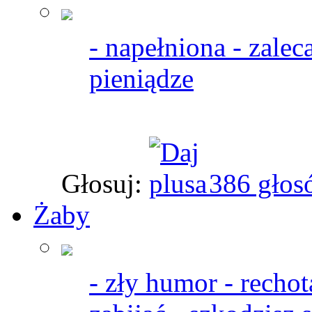
- napełniona - zalec
pieniądze
Głosuj:
386 głos
Żaby
- zły humor - rechot