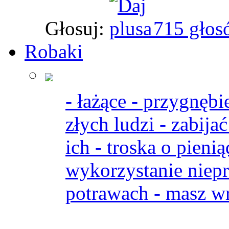
Głosuj:
715 głos
Robaki
- łażące - przygnębi
złych ludzi - zabijać
ich - troska o pieni
wykorzystanie niepr
potrawach - masz w