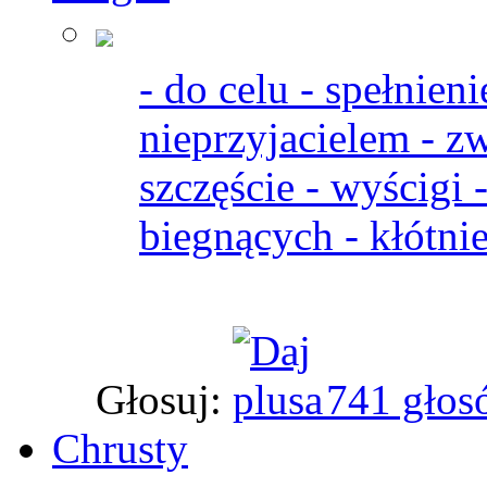
- do celu - spełnien
nieprzyjacielem - zw
szczęście - wyścigi 
biegnących - kłótnie
Głosuj:
741 głos
Chrusty