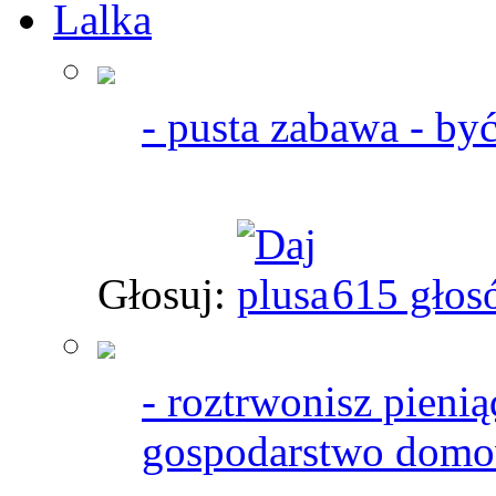
Lalka
- pusta zabawa - być
Głosuj:
615 głos
- roztrwonisz pienią
gospodarstwo dom