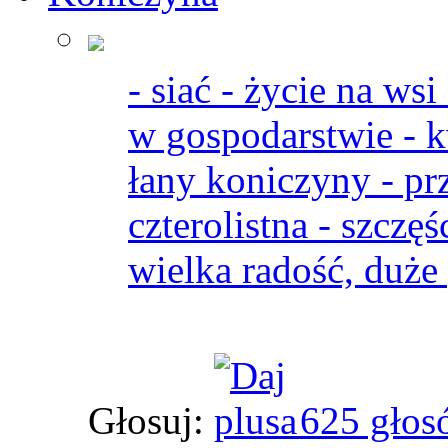
- siać - życie na ws
w gospodarstwie - k
łany koniczyny - prz
czterolistna - szczę
wielka radość, duże
Głosuj:
625 głos