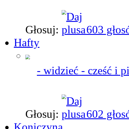
Głosuj:
603 głos
Hafty
- widzieć - cześć i p
Głosuj:
602 głos
Koniczyna