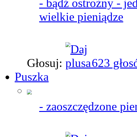
- bądź ostrożny - je
wielkie pieniądze
Głosuj:
623 głos
Puszka
- zaoszczędzone pie