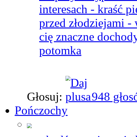
interesach - kraść p
przed złodziejami -
cię znaczne dochody
potomka
Głosuj:
948 głos
Pończochy