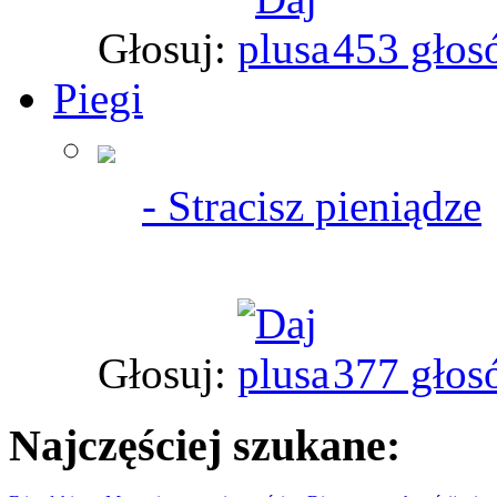
Głosuj:
453 głos
Piegi
- Stracisz pieniądze
Głosuj:
377 głos
Najczęściej szukane: