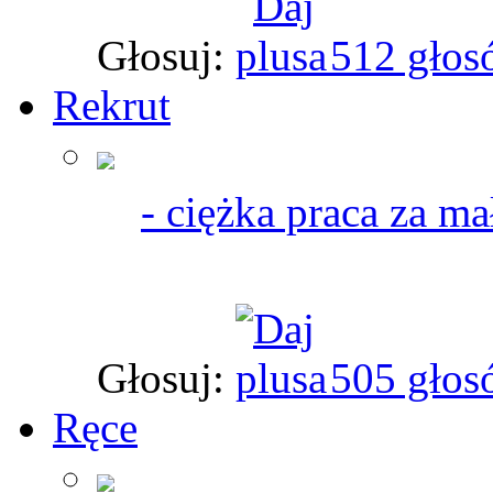
Głosuj:
512 głos
Rekrut
- ciężka praca za ma
Głosuj:
505 głos
Ręce