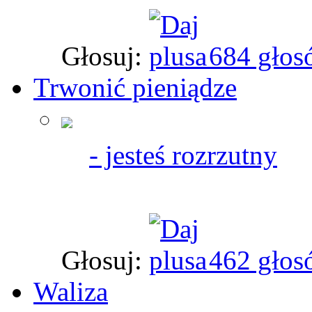
Głosuj:
684 głos
Trwonić pieniądze
- jesteś rozrzutny
Głosuj:
462 głos
Waliza