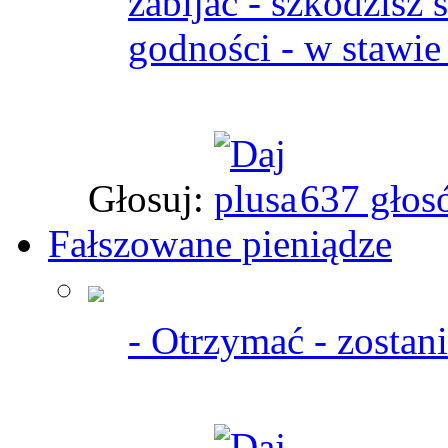
zabijać - szkodzisz 
godności - w stawie
Głosuj:
637 głos
Fałszowane pieniądze
- Otrzymać - zostan