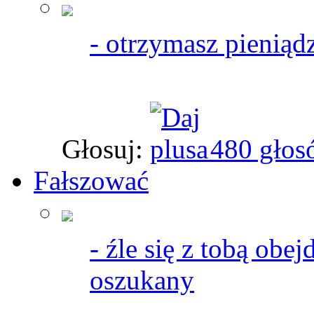
- otrzymasz pieniąd
Głosuj:
480 głos
Fałszować
- źle się z tobą obej
oszukany