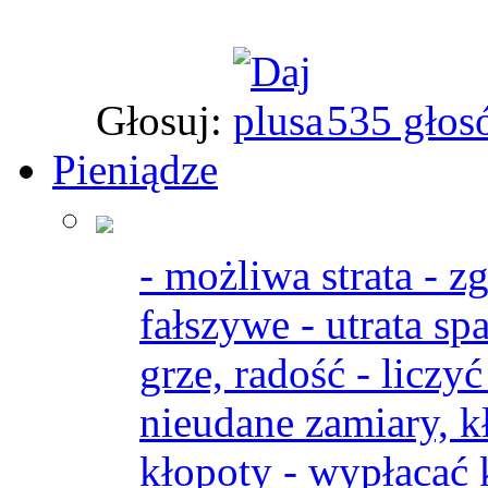
Głosuj:
535 głos
Pieniądze
- możliwa strata - z
fałszywe - utrata sp
grze, radość - liczy
nieudane zamiary, k
kłopoty - wypłacać