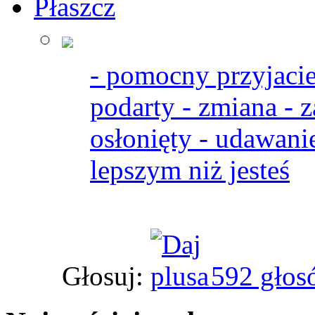
Płaszcz
- pomocny przyjacie
podarty - zmiana - z
osłonięty - udawani
lepszym niż jesteś
Głosuj:
592 głos