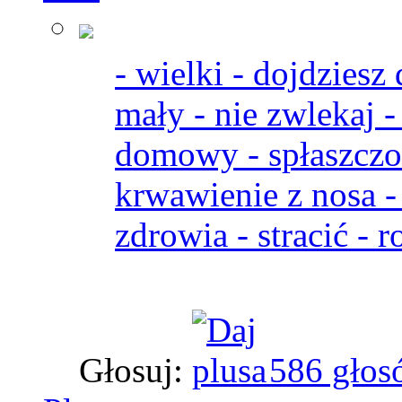
- wielki - dojdziesz
mały - nie zwlekaj -
domowy - spłaszczon
krwawienie z nosa -
zdrowia - stracić - 
Głosuj:
586 głos