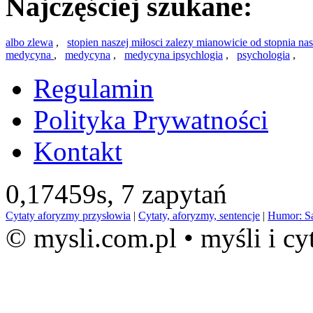
Najczęściej szukane:
albo zlewa
,
stopien naszej miłosci zalezy mianowicie od stopnia na
medycyna
,
medycyna
,
medycyna ipsychlogia
,
psychologia
,
Regulamin
Polityka Prywatności
Kontakt
0,17459s,
7 zapytań
Cytaty aforyzmy przysłowia
|
Cytaty, aforyzmy, sentencje
|
Humor: S
© mysli.com.pl • myśli i cy