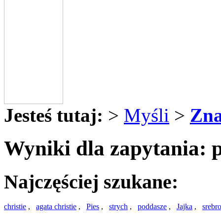
Jesteś tutaj:
>
Myśli
>
Zna
Wyniki dla zapytania: 
Najczęściej szukane:
christie
,
agata christie
,
Pies
,
strych
,
poddasze
,
Jajka
,
srebr