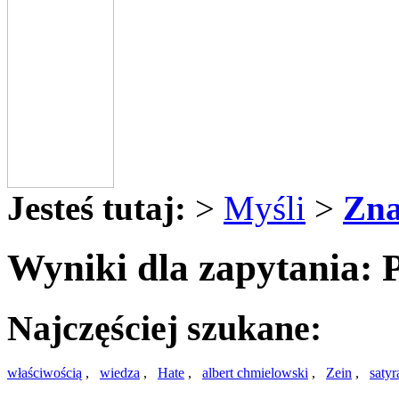
Jesteś tutaj:
>
Myśli
>
Zna
Wyniki dla zapytania: 
Najczęściej szukane:
właściwością
,
wiedza
,
Hate
,
albert chmielowski
,
Zein
,
satyr