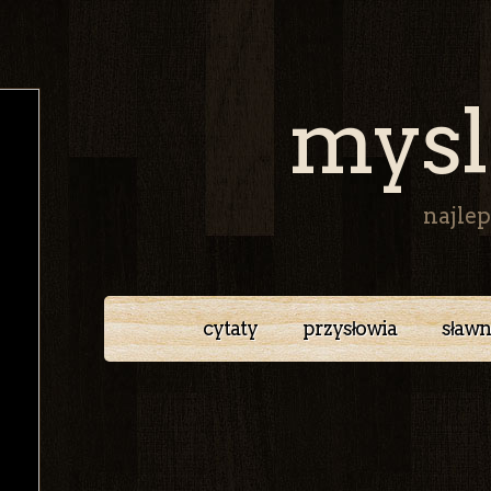
mysl
najlep
cytaty
przysłowia
sławn