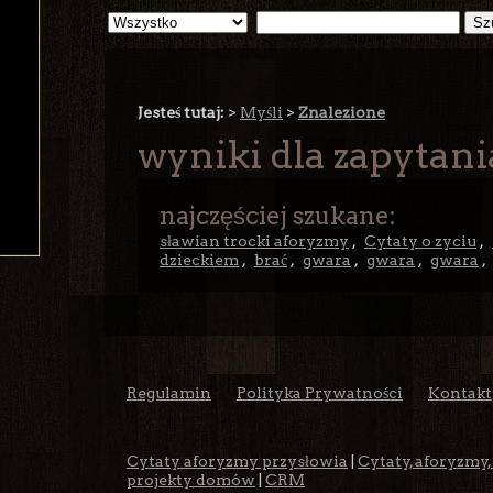
Jesteś tutaj:
>
Myśli
>
Znalezione
wyniki dla zapytani
najczęściej szukane:
sławian trocki aforyzmy
,
Cytaty o zyciu
,
dzieckiem
,
brać
,
gwara
,
gwara
,
gwara
,
Regulamin
Polityka Prywatności
Kontakt
Cytaty aforyzmy przysłowia
|
Cytaty, aforyzmy,
projekty domów
|
CRM