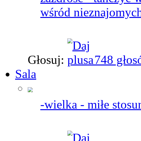
wśród nieznajomych
Głosuj:
748 głos
Sala
-wielka - miłe stosu