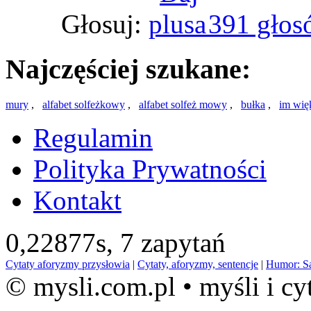
Głosuj:
391 głos
Najczęściej szukane:
mury
,
alfabet solfeżkowy
,
alfabet solfeż mowy
,
bułka
,
im wię
Regulamin
Polityka Prywatności
Kontakt
0,22877s,
7 zapytań
Cytaty aforyzmy przysłowia
|
Cytaty, aforyzmy, sentencje
|
Humor: S
© mysli.com.pl • myśli i cy