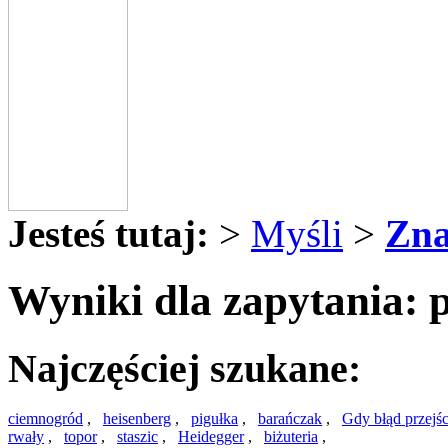
Jesteś tutaj:
>
Myśli
>
Zna
Wyniki dla zapytania:
Najczęściej szukane:
ciemnogród
,
heisenberg
,
pigułka
,
barańczak
,
Gdy błąd przejści
rwały
,
topor
,
staszic
,
Heidegger
,
biżuteria
,