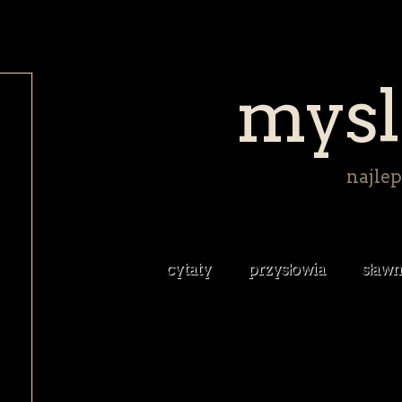
mysl
najlep
cytaty
przysłowia
sławn