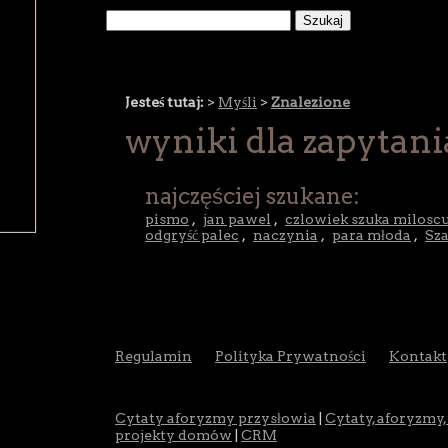
Jesteś tutaj:
>
Myśli
>
Znalezione
wyniki dla zapytan
najczęściej szukane:
pismo
,
jan pawel
,
czlowiek szuka miloscu
odgryść palec
,
naczynia
,
para młoda
,
Sza
Regulamin
Polityka Prywatności
Kontakt
Cytaty aforyzmy przysłowia
|
Cytaty, aforyzmy,
projekty domów
|
CRM