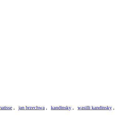
matisse
,
jan brzechwa
,
kandinsky
,
wasilli kandinsky
,