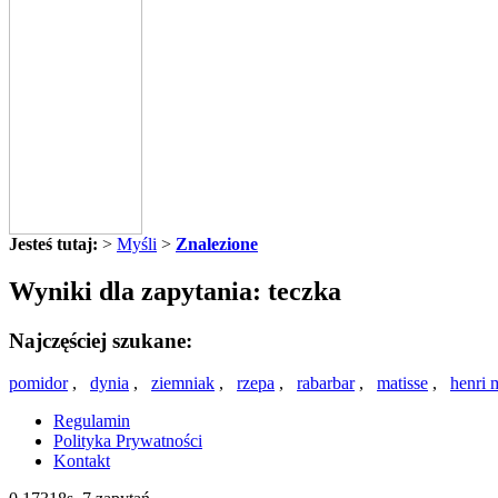
Jesteś tutaj:
>
Myśli
>
Znalezione
Wyniki dla zapytania: teczka
Najczęściej szukane:
pomidor
,
dynia
,
ziemniak
,
rzepa
,
rabarbar
,
matisse
,
henri 
Regulamin
Polityka Prywatności
Kontakt